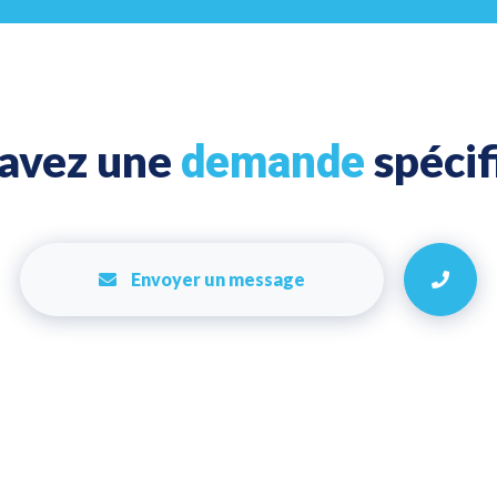
 avez une
spécif
demande
Envoyer un message