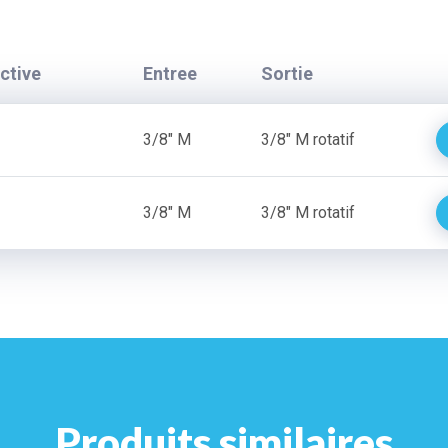
ctive
Entree
Sortie
3/8" M
3/8" M rotatif
3/8" M
3/8" M rotatif
Produits similaires