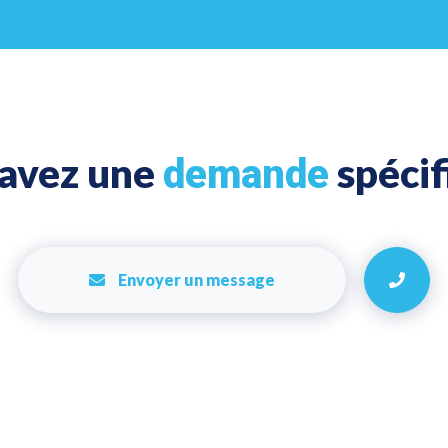
 avez une
spécif
demande
Envoyer un message